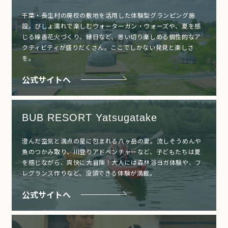
千葉・長生村の廃校の敷地を活用した体験型グランピング施
設。びしょ濡れで楽しむウォーターガン・ウォーズや、夏を感
じる線香花火づくり、縁日など、思い切り楽しめる個性的なア
クティビティが盛りだくさん。ここでしかない発見と楽しさ
を。
公式サイトへ
BUB RESORT Yatsugatake
澄んだ空気と満点の星に包まれる八ヶ岳の夏。流しそうめんや
魚のつかみ取り、川登りアドベンチャーなど、子どもたちは夏
を感じながら、爽快に大冒険！大人には森林浴ヨガ体験や、フ
レグランス作りなど、没頭できる体験が満載。
公式サイトへ