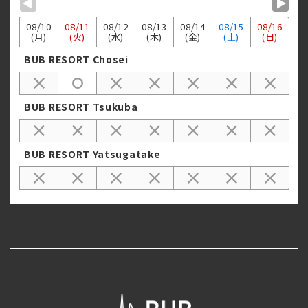
▼
▼
08/
10
08/
11
08/
12
08/
13
08/
14
08/
15
08/
16
(月)
(火)
(水)
(木)
(金)
(土)
(日)
BUB RESORT Chosei
BUB RESORT Tsukuba
BUB RESORT Yatsugatake