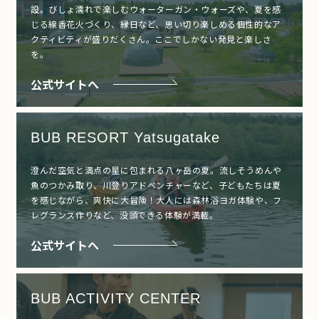
設。びしょ濡れで楽しむウォーターガン・ウォーズや、夏を感
じる線香花火づくり、縁日など、思い切り楽しめる個性的なア
クティビティが盛りだくさん。ここでしかない発見と楽しさ
を。
公式サイトへ
BUB RESORT Yatsugatake
澄んだ空気と満点の星に包まれる八ヶ岳の夏。流しそうめんや
魚のつかみ取り、川登りアドベンチャーなど、子どもたちは夏
を感じながら、爽快に大冒険！大人には森林浴ヨガ体験や、フ
レグランス作りなど、没頭できる体験が満載。
公式サイトへ
BUB ACTIVITY CENTER