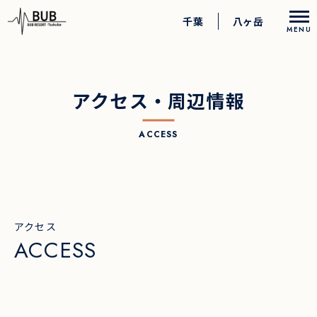
千葉
八ヶ岳
MENU
アクティビティ
アクセス・周辺情報
お食事
ACCESS
お部屋
過ごし方
アクセス
ペットとのご宿泊
ACCESS
ロングステイプラン
アニバーサリープラン
乳幼児向けサービス