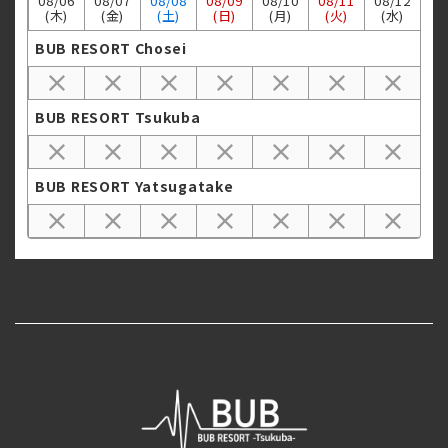
08/
06
08/
07
08/
08
08/
09
08/
10
08/
11
08/
12
(木)
(金)
(土)
(日)
(月)
(火)
(水)
BUB RESORT Chosei
BUB RESORT Tsukuba
BUB RESORT Yatsugatake