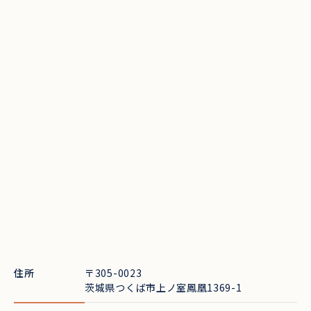
私たちについて
お知らせ
施設マップ
アクセス
よくある質問
お問い合わせ
団体宿泊・イベントについて
天才キャンプについて
運営会社：株式会社BUB
プライバシーポリシー
住所
〒305-0023
茨城県つくば市上ノ室鳳凰1369-1