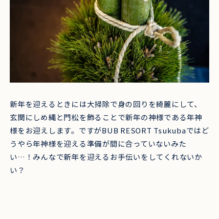
私たちについて
お知らせ
施設マップ
アクセス
よくある質問
新年を迎えるときには大掃除で身の回りを綺麗にして、
お問い合わせ
玄関にしめ縄と門松を飾ることで新年の神様である年神
様をお迎えします。ですがBUB RESORT Tsukubaではど
団体宿泊・イベントについて
うやら年神様を迎える準備が間に合っていないみた
天才キャンプについて
い…！みんなで新年を迎えるお手伝いをしてくれないか
い？
運営会社：株式会社BUB
プライバシーポリシー