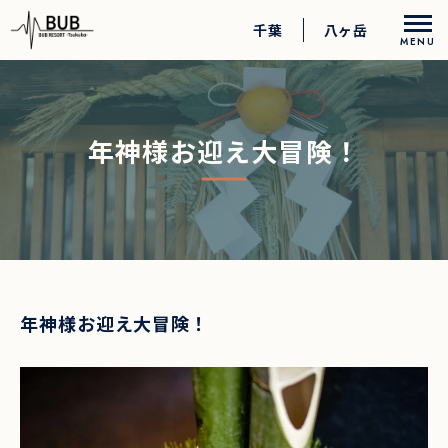
千葉
八ヶ岳
MENU
アクティビティ
年神様お迎え大冒険！
お食事
お部屋
過ごし方
年神様お迎え大冒険！
ペットとのご宿泊
ロングステイプラン
アニバーサリープラン
乳幼児向けサービス