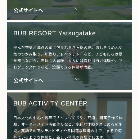
公式サイトへ
BUB RESORT Yatsugatake
澄んだ空気と満点の星に包まれる八ヶ岳の夏。流しそうめんや
魚のつかみ取り、川登りアドベンチャーなど、子どもたちは夏
を感じながら、爽快に大冒険！大人には森林浴ヨガ体験や、フ
レグランス作りなど、没頭できる体験が満載。
公式サイトへ
BUB ACTIVITY CENTER
日本文化の中心・浅草でナイフづくりや、茶道、和菓子作り体
験、オーダーメイド浴衣作りなど、多彩な体験を楽しめる新施
設。英語でのアクティビティや多国籍な環境の中で、まるで海
外にいるような体験と、新しい発見をお届けします。